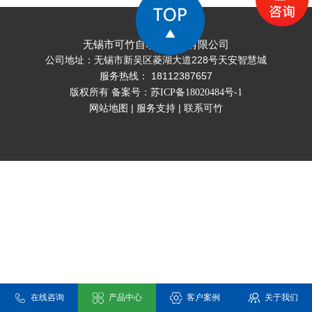
决以下问题： 1.准确计量：电子皮带秤提供高
精度的计量结果，可以准确记录每个采样周期
内产量的变化情况，有效避免了人为误差和非
无锡市可竹自动化科技有限公司
法操作。 2.节约成本：电子皮带秤集输送、称
公司地址：无锡市新吴区菱湖大道228号天安智慧城
重于一体，不仅保证了生产效率，还能降低操
服务热线： 18112387657
作成本，提高经济效益
版权所有 备案号：
苏ICP备18020484号-1
网站地图
|
服务支持
|
联系可竹
在线咨询
产品中心
客户案例
关于我们