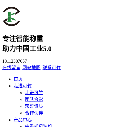
专注智能称重
助力中国工业5.0
18112387657
在线留言
|
网站地图
|
联系可竹
首页
走进可竹
走进可竹
团队合影
荣誉资质
合作伙伴
产品中心
失重式母粒机