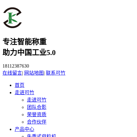
专注智能称重
助力中国工业5.0
18112387630
在线留言
|
网站地图
|
联系可竹
首页
走进可竹
走进可竹
团队合影
荣誉资质
合作伙伴
产品中心
失重式母粒机