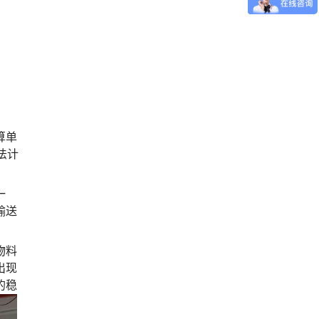
算单
法计
。
一
输送
物料
出现
的稳