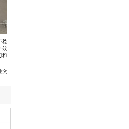
不稳
产效
可和
业突