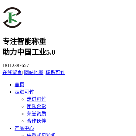
专注智能称重
助力中国工业5.0
18112387657
在线留言
|
网站地图
|
联系可竹
首页
走进可竹
走进可竹
团队合影
荣誉资质
合作伙伴
产品中心
失重式母粒机